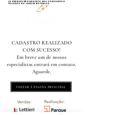
Le premier résidence|o seu condomínio
fechado no Jardim botânico
CADASTRO REALIZADO
COM SUCESSO!
Em breve um de nossos
especialistas entrará em contato.
Aguarde.
VOLTAR À PÁGINA PRINCIPAL
Realização:
Vendas: